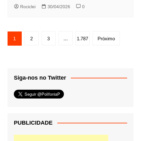
Rociclei
30/04/2026
0
Paginação
1
2
3
…
1.787
Próximo
de
posts
Siga-nos no Twitter
PUBLICIDADE