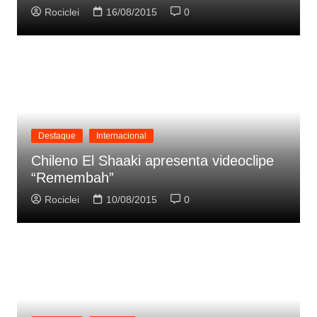
Rociclei
16/08/2015
0
Destaque
Internacional
Chileno El Shaaki apresenta videoclipe
“Remembah”
Rociclei
10/08/2015
0