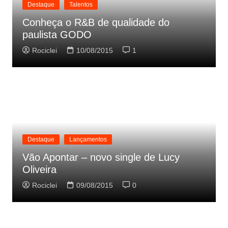
Destaque
Talentos
Conheça o R&B de qualidade do
paulista GODO
Rociclei
10/08/2015
1
Destaque
Lançamentos
Vão Apontar – novo single de Lucy
Oliveira
Rociclei
09/08/2015
0