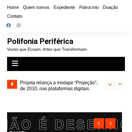
Ir
Home
Quem somos
Expediente
Patrocínio
Doação
para
Contato
o
conteúdo
Polifonia Periférica
Vozes que Ecoam, Artes que Transformam
” e abre
Projota relança a mixtape “Projeção”,
Farofa Carioca
k autoral,
de 2010, nas plataformas digitais
duplo e faz s
Seu Jorge no 