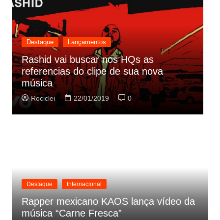
Destaque
Lançamentos
Rashid vai buscar nos HQs as
referencias do clipe de sua nova
C
música
p
Rociclei
22/01/2019
0
Destaque
Internacional
Rapper mexicano KAOS lança vídeo da
música “Carne Fresca”