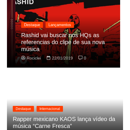
Destaque
Lançamentos
Rashid vai buscar nos HQs as
referencias do clipe de sua nova
C
música
p
Rociclei
22/01/2019
0
Destaque
Internacional
Rapper mexicano KAOS lança vídeo da
música “Carne Fresca”