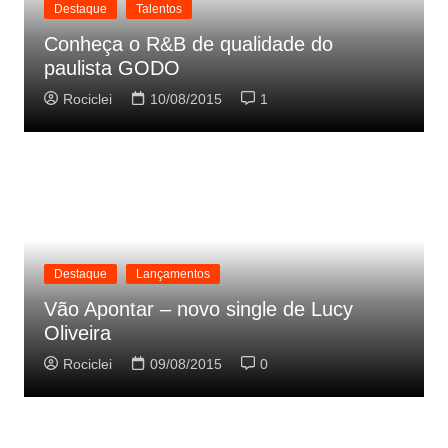
Destaque
Talentos
Conheça o R&B de qualidade do
paulista GODO
Rociclei
10/08/2015
1
Destaque
Lançamentos
Vão Apontar – novo single de Lucy
Oliveira
Rociclei
09/08/2015
0