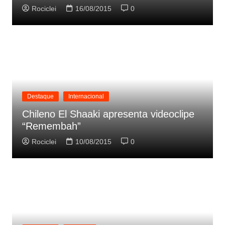
Rociclei
16/08/2015
0
Destaque
Internacional
Chileno El Shaaki apresenta videoclipe
“Remembah”
Rociclei
10/08/2015
0