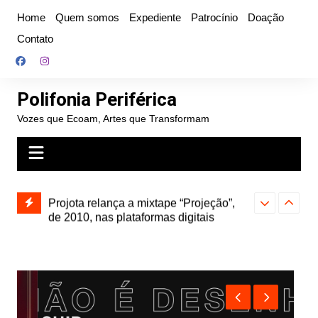
Ir
Home
Quem somos
Expediente
Patrocínio
Doação
para
Contato
o
conteúdo
Polifonia Periférica
Vozes que Ecoam, Artes que Transformam
” e abre
Projota relança a mixtape “Projeção”,
Farofa Carioca
k autoral,
de 2010, nas plataformas digitais
duplo e faz s
Seu Jorge no 