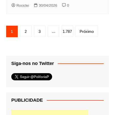
Rociclei
30/04/2026
0
Paginação
1
2
3
…
1.787
Próximo
de
posts
Siga-nos no Twitter
PUBLICIDADE