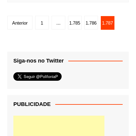
Paginação
Anterior
1
…
1.785
1.786
1.787
de
posts
Siga-nos no Twitter
PUBLICIDADE