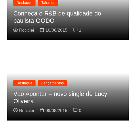
Destaque
Talentos
Conheça o R&B de qualidade do
paulista GODO
Rociclei
10/08/2015
1
Destaque
Lançamentos
Vão Apontar – novo single de Lucy
Oliveira
Rociclei
09/08/2015
0