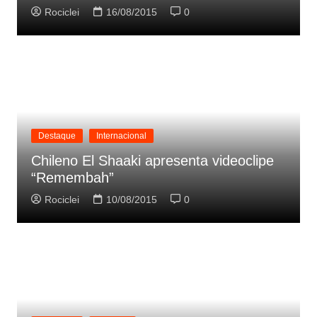
Rociclei
16/08/2015
0
Destaque
Internacional
Chileno El Shaaki apresenta videoclipe
“Remembah”
Rociclei
10/08/2015
0