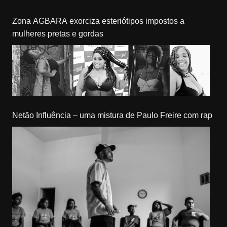
Zona AGBARA exorciza esteriótipos impostos a
mulheres pretas e gordas
Netão Influência – uma mistura de Paulo Freire com rap