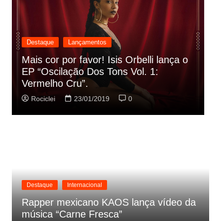
Destaque
Lançamentos
Rashid vai buscar nos HQs as
referencias do clipe de sua nova
C
música
p
Rociclei
22/01/2019
0
Destaque
Internacional
Rapper mexicano KAOS lança vídeo da
música “Carne Fresca”