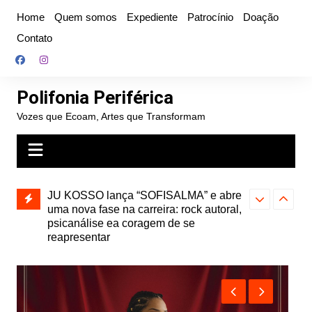
Ir
Home
Quem somos
Expediente
Patrocínio
Doação
para
Contato
o
conteúdo
Polifonia Periférica
Vozes que Ecoam, Artes que Transformam
” e abre
Projota relança a mixtape “Projeção”,
Farofa Carioca
k autoral,
de 2010, nas plataformas digitais
duplo e faz s
Seu Jorge no 