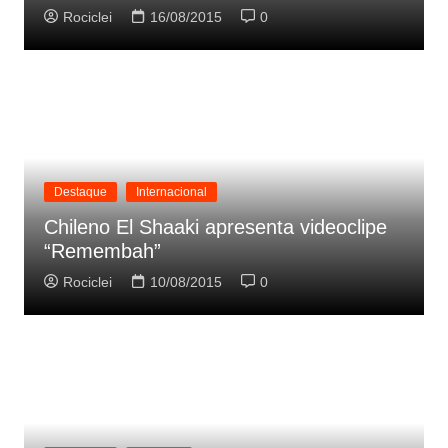
Rociclei
16/08/2015
0
Destaque
Internacional
Chileno El Shaaki apresenta videoclipe
“Remembah”
Rociclei
10/08/2015
0