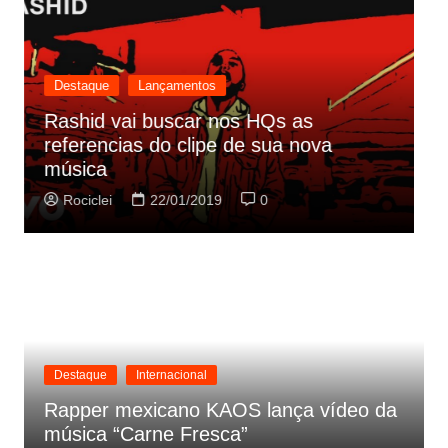
Destaque
Lançamentos
Rashid vai buscar nos HQs as
referencias do clipe de sua nova
C
música
p
Rociclei
22/01/2019
0
Destaque
Internacional
Rapper mexicano KAOS lança vídeo da
música “Carne Fresca”