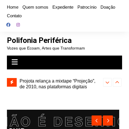
Ir
Home
Quem somos
Expediente
Patrocínio
Doação
para
Contato
o
conteúdo
Polifonia Periférica
Vozes que Ecoam, Artes que Transformam
” e abre
Projota relança a mixtape “Projeção”,
Farofa Carioca
k autoral,
de 2010, nas plataformas digitais
duplo e faz s
Seu Jorge no 