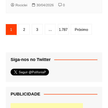
Rociclei
30/04/2026
0
Paginação
1
2
3
…
1.787
Próximo
de
posts
Siga-nos no Twitter
PUBLICIDADE