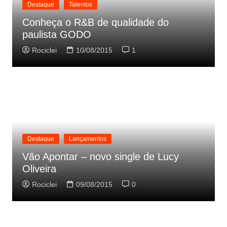
Destaque
Talentos
Conheça o R&B de qualidade do
paulista GODO
Rociclei
10/08/2015
1
Destaque
Lançamentos
Vão Apontar – novo single de Lucy
Oliveira
Rociclei
09/08/2015
0