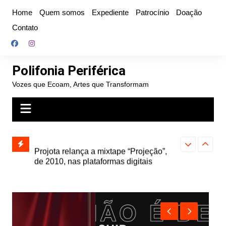
Ir
Home
Quem somos
Expediente
Patrocínio
Doação
para
Contato
o
conteúdo
Polifonia Periférica
Vozes que Ecoam, Artes que Transformam
” e abre
Projota relança a mixtape “Projeção”,
Farofa Carioca
k autoral,
de 2010, nas plataformas digitais
duplo e faz s
Seu Jorge no 