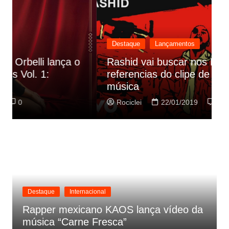
Destaque
Lançamentos
Rashid vai buscar nos HQs as
referencias do clipe de sua nova
C
música
p
Rociclei
22/01/2019
0
Destaque
Internacional
Rapper mexicano KAOS lança vídeo da
música “Carne Fresca”