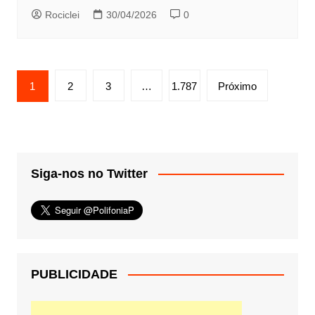
Rociclei
30/04/2026
0
Paginação
1
2
3
…
1.787
Próximo
de
posts
Siga-nos no Twitter
PUBLICIDADE