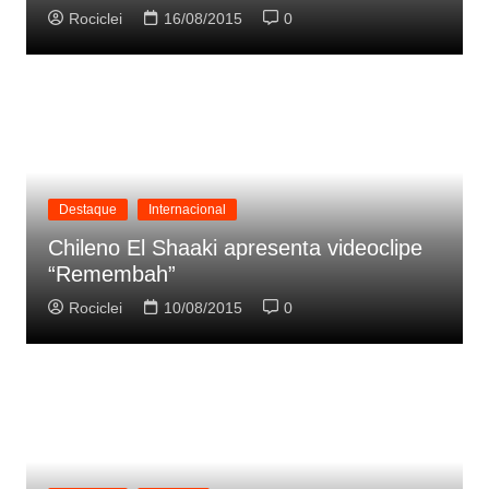
Rociclei
16/08/2015
0
Destaque
Internacional
Chileno El Shaaki apresenta videoclipe
“Remembah”
Rociclei
10/08/2015
0