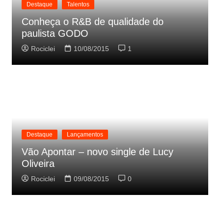
Destaque
Talentos
Conheça o R&B de qualidade do
paulista GODO
Rociclei
10/08/2015
1
Destaque
Lançamentos
Vão Apontar – novo single de Lucy
Oliveira
Rociclei
09/08/2015
0