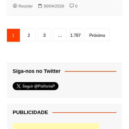
Rociclei
30/04/2026
0
Paginação
1
2
3
…
1.787
Próximo
de
posts
Siga-nos no Twitter
PUBLICIDADE