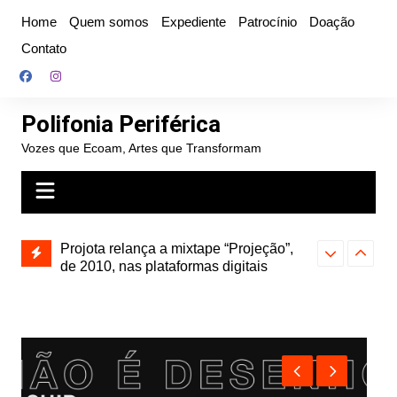
Ir
Home
Quem somos
Expediente
Patrocínio
Doação
para
Contato
o
conteúdo
Polifonia Periférica
Vozes que Ecoam, Artes que Transformam
Projota relança a mixtape “Projeção”,
de 2010, nas plataformas digitais
Hitmia: pop r
rótulos e bus
Farofa Carioca lança single raro, Vinil
duplo e faz show com participação de
Seu Jorge no Rio de Janeiro