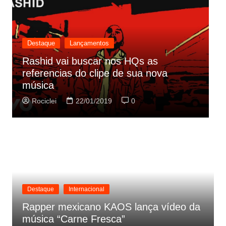
Destaque
Lançamentos
nos HQs as
 de sua nova
Cynthia Luz lança “Era Um
parceria com Zeca Baleiro
0
Rociclei
21/01/2019
0
Destaque
Internacional
Rapper mexicano KAOS lança vídeo da
música “Carne Fresca”