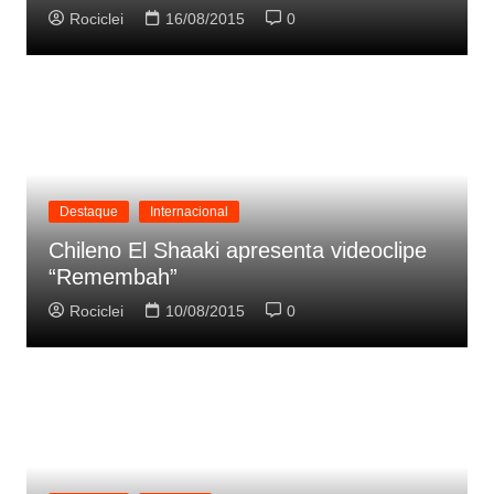
Rociclei
16/08/2015
0
Destaque
Internacional
Chileno El Shaaki apresenta videoclipe
“Remembah”
Rociclei
10/08/2015
0