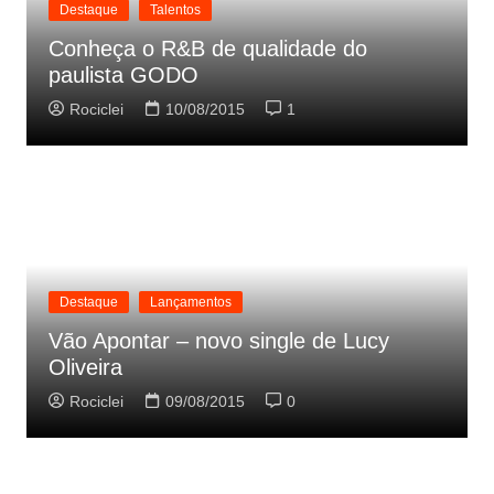
Destaque
Talentos
Conheça o R&B de qualidade do
paulista GODO
Rociclei
10/08/2015
1
Destaque
Lançamentos
Vão Apontar – novo single de Lucy
Oliveira
Rociclei
09/08/2015
0