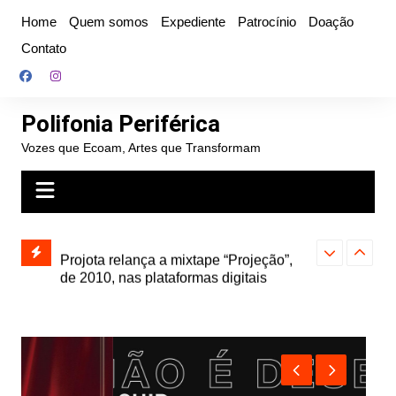
Ir
Home
Quem somos
Expediente
Patrocínio
Doação
para
Contato
o
conteúdo
Polifonia Periférica
Vozes que Ecoam, Artes que Transformam
” e abre
Projota relança a mixtape “Projeção”,
Farofa Carioca
k autoral,
de 2010, nas plataformas digitais
duplo e faz s
Seu Jorge no 