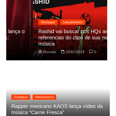
Destaque
Lançamentos
Rashid vai buscar nos HQs as
referencias do clipe de sua nova
C
música
p
Rociclei
22/01/2019
0
Destaque
Internacional
Rapper mexicano KAOS lança vídeo da
música “Carne Fresca”