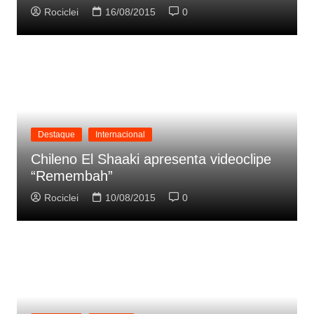
Rociclei
16/08/2015
0
Destaque
Internacional
Chileno El Shaaki apresenta videoclipe
“Remembah”
Rociclei
10/08/2015
0