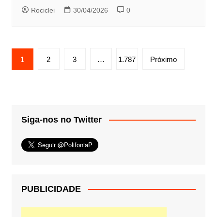
Rociclei
30/04/2026
0
Paginação
1
2
3
…
1.787
Próximo
de
posts
Siga-nos no Twitter
PUBLICIDADE