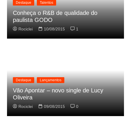
Destaque
Talentos
Conheça o R&B de qualidade do
paulista GODO
Rociclei
10/08/2015
1
Destaque
Lançamentos
Vão Apontar – novo single de Lucy
Oliveira
Rociclei
09/08/2015
0