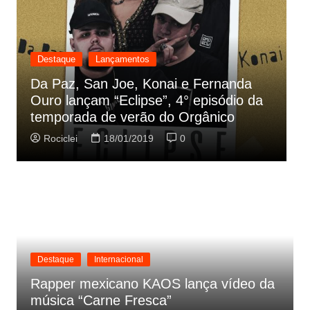
Destaque
Internacional
a
J. Cole reflete sobre gerações de
 da
artistas do rap em seu novo single
“Middle Child”.
Rociclei
24/01/2019
0
Destaque
Internacional
Rapper mexicano KAOS lança vídeo da
música “Carne Fresca”