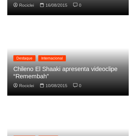
Rociclei
16/08/2015
0
Destaque
Internacional
Chileno El Shaaki apresenta videoclipe
“Remembah”
Rociclei
10/08/2015
0