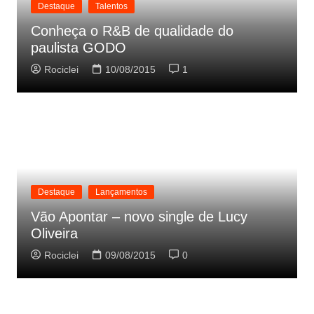
Destaque
Talentos
Conheça o R&B de qualidade do
paulista GODO
Rociclei
10/08/2015
1
Destaque
Lançamentos
Vão Apontar – novo single de Lucy
Oliveira
Rociclei
09/08/2015
0