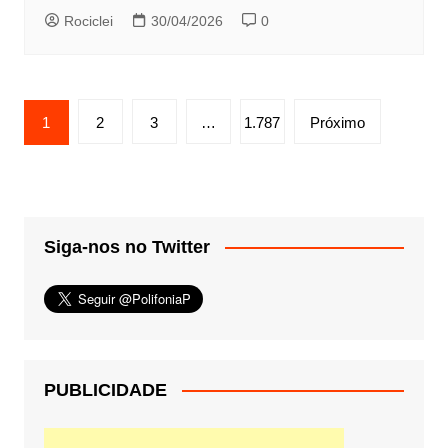
Rociclei
30/04/2026
0
Paginação
1
2
3
…
1.787
Próximo
de
posts
Siga-nos no Twitter
PUBLICIDADE