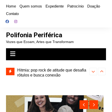
Ir
Home
Quem somos
Expediente
Patrocínio
Doação
para
Contato
o
conteúdo
Polifonia Periférica
Vozes que Ecoam, Artes que Transformam
Hitmia: pop rock de atitude que desafia
rótulos e busca conexão
JU KOSSO la
HOLIDAY NICE prova que o hardcore
uma nova fase 
do interior paulista não precisa de
psicanálise 
permissão para existir
reapresentar