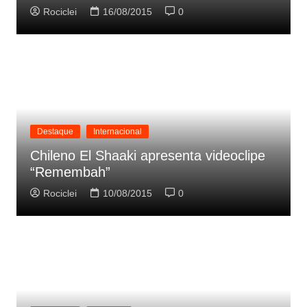
Rociclei
16/08/2015
0
Destaque
Internacional
Chileno El Shaaki apresenta videoclipe
“Remembah”
Rociclei
10/08/2015
0