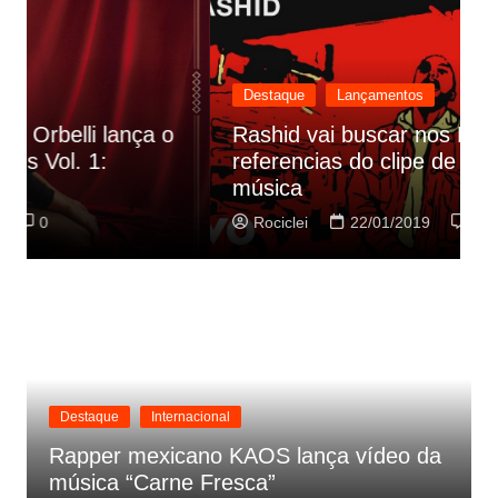
Destaque
Lançamentos
Rashid vai buscar nos HQs as
referencias do clipe de sua nova
C
música
p
Rociclei
22/01/2019
0
Destaque
Internacional
Rapper mexicano KAOS lança vídeo da
música “Carne Fresca”