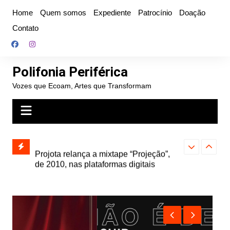
Ir
Home
Quem somos
Expediente
Patrocínio
Doação
para
Contato
o
conteúdo
Polifonia Periférica
Vozes que Ecoam, Artes que Transformam
” e abre
Projota relança a mixtape “Projeção”,
Farofa Carioca
k autoral,
de 2010, nas plataformas digitais
duplo e faz s
Seu Jorge no 