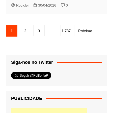
Rociclei
30/04/2026
0
Paginação
1
2
3
…
1.787
Próximo
de
posts
Siga-nos no Twitter
PUBLICIDADE