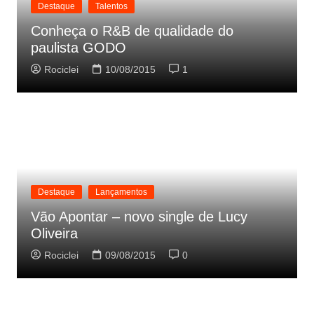
Destaque
Talentos
Conheça o R&B de qualidade do
paulista GODO
Rociclei
10/08/2015
1
Destaque
Lançamentos
Vão Apontar – novo single de Lucy
Oliveira
Rociclei
09/08/2015
0