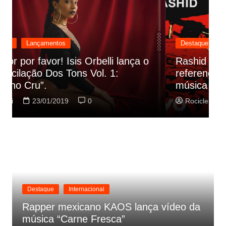
Destaque
Lançamentos
Rashid vai buscar nos HQs as
referencias do clipe de sua nova
C
música
p
Rociclei
22/01/2019
0
Destaque
Internacional
Rapper mexicano KAOS lança vídeo da
música “Carne Fresca”