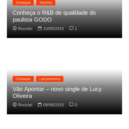
Destaque
Talentos
Conheça o R&B de qualidade do
paulista GODO
Rociclei
10/08/2015
1
Destaque
Lançamentos
Vão Apontar – novo single de Lucy
Oliveira
Rociclei
09/08/2015
0