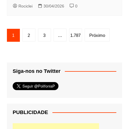
Rociclei
30/04/2026
0
Paginação
1
2
3
…
1.787
Próximo
de
posts
Siga-nos no Twitter
PUBLICIDADE