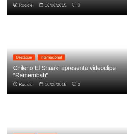
Rociclei
16/08/2015
0
Destaque
Internacional
Chileno El Shaaki apresenta videoclipe
“Remembah”
Rociclei
10/08/2015
0