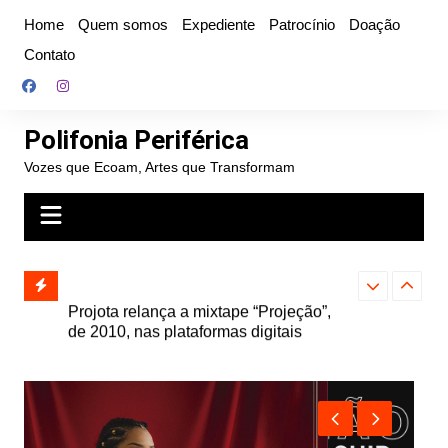
Ir
Home
Quem somos
Expediente
Patrocínio
Doação
para
Contato
o
conteúdo
Polifonia Periférica
Vozes que Ecoam, Artes que Transformam
” e abre
Projota relança a mixtape “Projeção”,
Farofa Carioca
k autoral,
de 2010, nas plataformas digitais
duplo e faz s
Seu Jorge no 