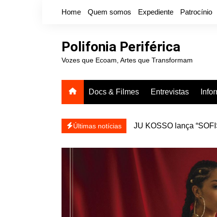
Ir
Home
Quem somos
Expediente
Patrocínio
para
o
conteúdo
Polifonia Periférica
Vozes que Ecoam, Artes que Transformam
Docs & Filmes
Entrevistas
Info
icanálise ea coragem de se
Projota relança a mixtap
Últimas notícias