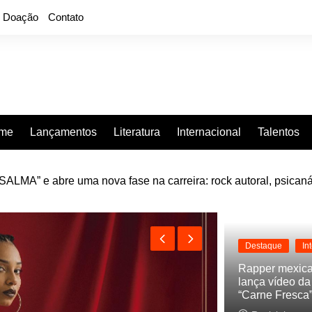
Doação
Contato
rme
Lançamentos
Literatura
Internacional
Talentos
e “Projeção”, de 2010, nas plataformas digitais
Destaque
In
Rapper mexic
lança vídeo d
“Carne Fresca