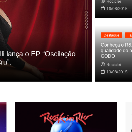
Rociclei
16/08/2015
Destaque
Ta
Destaque
La
Conheça o R&
qualidade do p
s referencias do clipe de
Cynthia Lu
GODO
Baleiro
Rociclei
Rociclei
10/08/2015
2