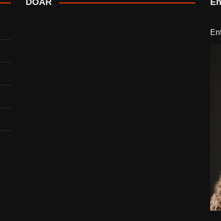
DOAR
En
En