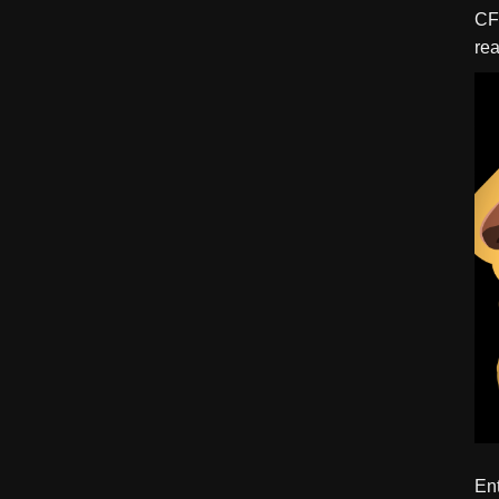
CFBTM 1 – 
rea
ído
Ent