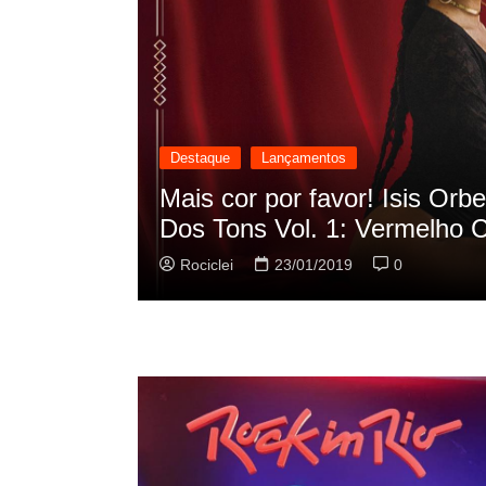
Destaque
Lançamentos
cilação
Rashid vai buscar nos HQs a
sua nova música
Rociclei
22/01/2019
0