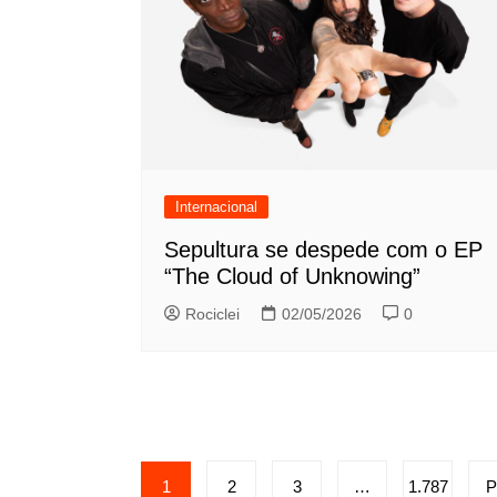
Internacional
Sepultura se despede com o EP
“The Cloud of Unknowing”
Rociclei
02/05/2026
0
Paginação
1
2
3
…
1.787
P