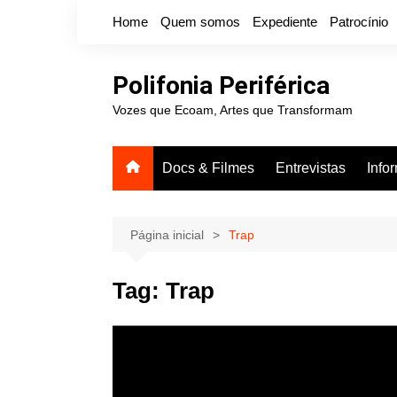
Ir
Home
Quem somos
Expediente
Patrocínio
para
o
conteúdo
Polifonia Periférica
Vozes que Ecoam, Artes que Transformam
Docs & Filmes
Entrevistas
Info
Página inicial
Trap
Tag:
Trap