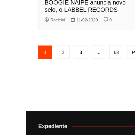
BOOGIE NAIPE anuncia novo
selo, o LABBEL RECORDS
Rociclei
11/02/2020
0
Paginação
1
2
3
…
63
P
de
posts
Expediente