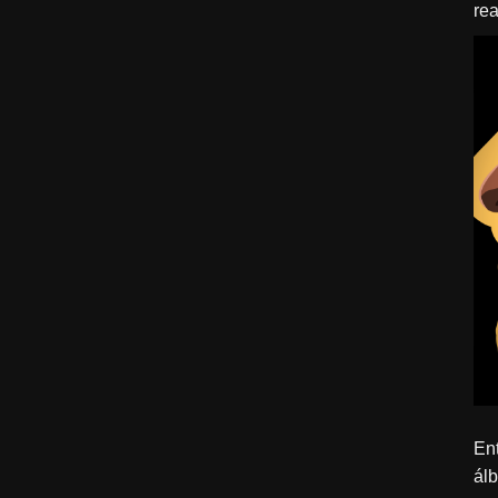
rea
ído
Ent
ál