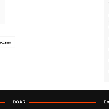
róximo
DOAR
En