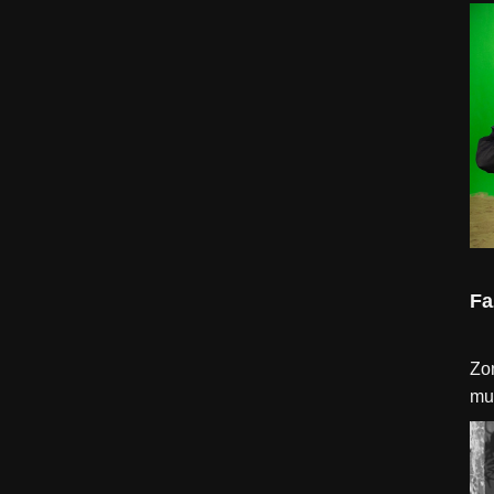
Fa
Zo
mu