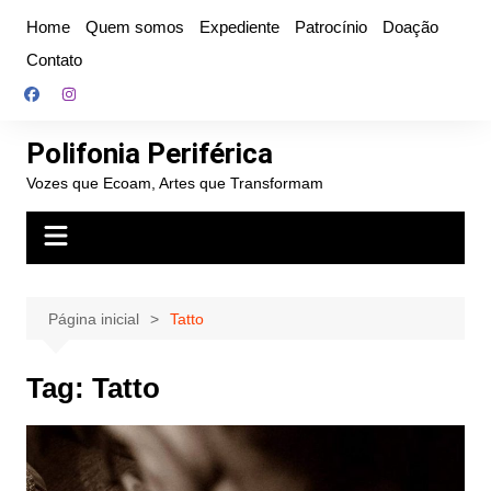
Ir
Home
Quem somos
Expediente
Patrocínio
Doação
para
Contato
o
conteúdo
Polifonia Periférica
Vozes que Ecoam, Artes que Transformam
Página inicial
Tatto
Tag:
Tatto