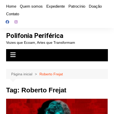
Ir
Home
Quem somos
Expediente
Patrocínio
Doação
para
Contato
o
conteúdo
Polifonia Periférica
Vozes que Ecoam, Artes que Transformam
Página inicial
Roberto Frejat
Tag:
Roberto Frejat