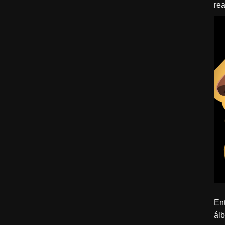
rea
ído
Ent
ál