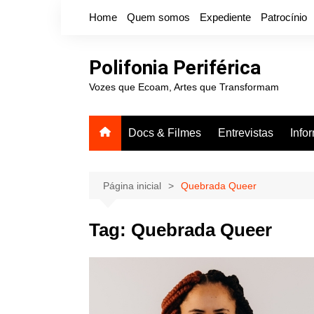
Ir
Home
Quem somos
Expediente
Patrocínio
para
o
conteúdo
Polifonia Periférica
Vozes que Ecoam, Artes que Transformam
Docs & Filmes
Entrevistas
Info
Página inicial
Quebrada Queer
Tag:
Quebrada Queer