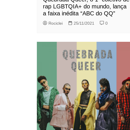
rap LGBTQIA+ do mundo, lança
a faixa inédita “ABC do QQ”
Rociclei
25/11/2021
0