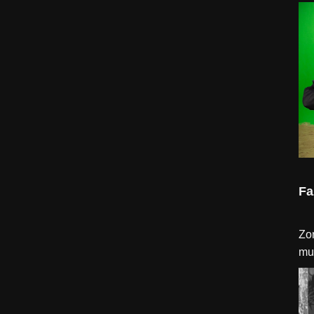
Fa
Zo
mu