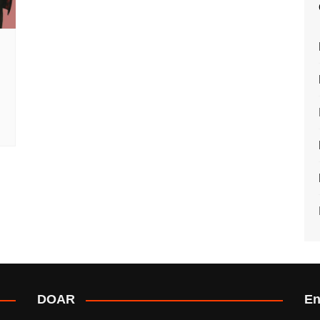
DOAR
En