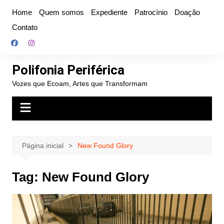
Ir
Home
Quem somos
Expediente
Patrocínio
Doação
para
Contato
o
conteúdo
Polifonia Periférica
Vozes que Ecoam, Artes que Transformam
Página inicial
New Found Glory
Tag:
New Found Glory