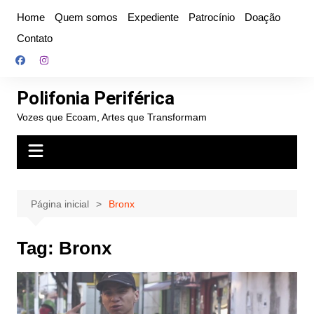
Ir
Home
Quem somos
Expediente
Patrocínio
Doação
para
Contato
o
conteúdo
Polifonia Periférica
Vozes que Ecoam, Artes que Transformam
Página inicial
Bronx
Tag:
Bronx