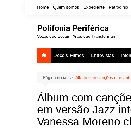
Ir
Home
Quem somos
Expediente
Patrocínio
para
o
conteúdo
Polifonia Periférica
Vozes que Ecoam, Artes que Transformam
Docs & Filmes
Entrevistas
Info
Página inicial
Álbum com canções marcantes
Álbum com cançõe
em versão Jazz int
Vanessa Moreno ch