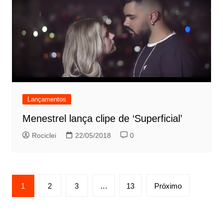
Lançamentos
Menestrel lança clipe de ‘Superficial’
Rociclei
22/05/2018
0
Paginação
1
2
3
…
13
Próximo
de
posts