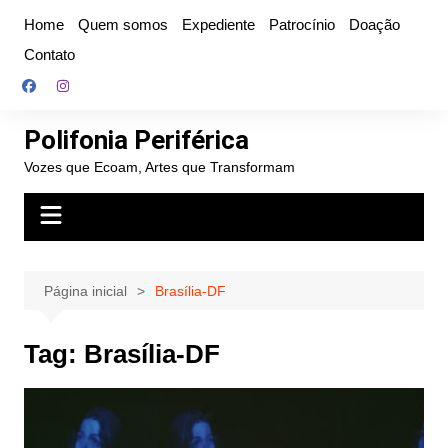
Ir
Home
Quem somos
Expediente
Patrocínio
Doação
para
Contato
o
conteúdo
Polifonia Periférica
Vozes que Ecoam, Artes que Transformam
Página inicial
Brasília-DF
Tag:
Brasília-DF