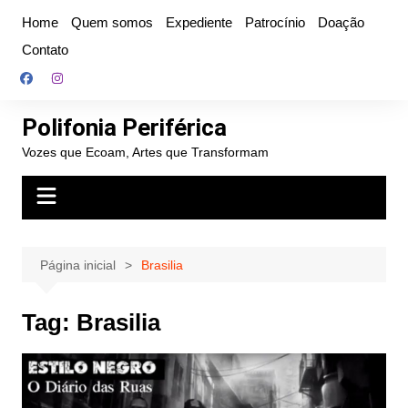
Ir
Home
Quem somos
Expediente
Patrocínio
Doação
para
Contato
o
conteúdo
Polifonia Periférica
Vozes que Ecoam, Artes que Transformam
Página inicial
Brasilia
Tag:
Brasilia