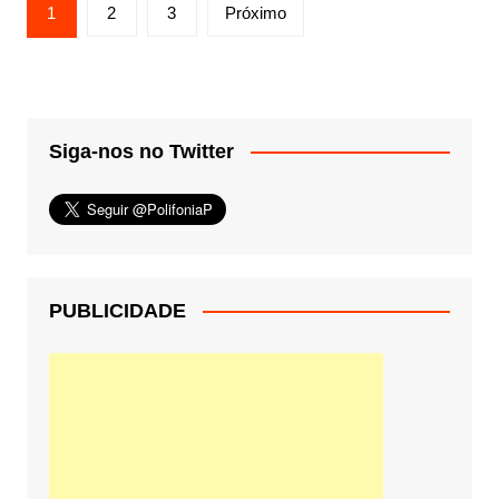
Paginação
1
2
3
Próximo
de
posts
Siga-nos no Twitter
PUBLICIDADE