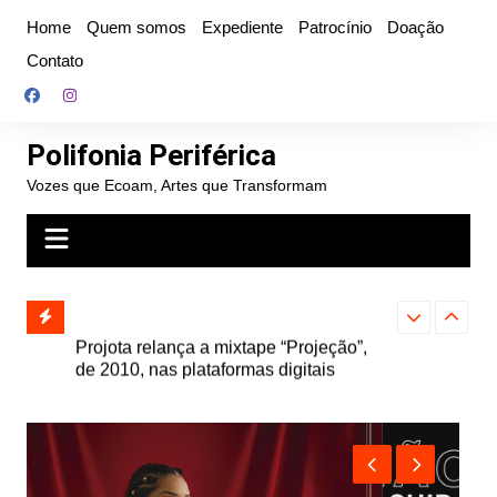
Ir
Home
Quem somos
Expediente
Patrocínio
Doação
para
Contato
o
conteúdo
Polifonia Periférica
Vozes que Ecoam, Artes que Transformam
” e abre
Projota relança a mixtape “Projeção”,
Farofa Carioca
k autoral,
de 2010, nas plataformas digitais
duplo e faz s
Seu Jorge no 