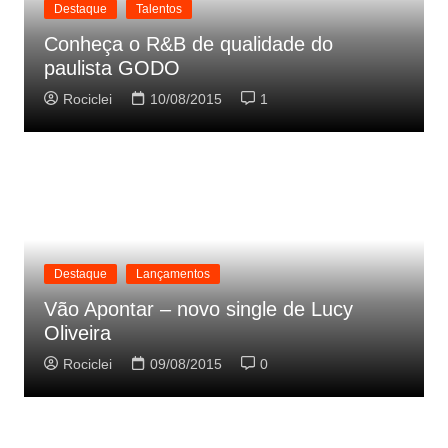
Destaque
Talentos
Conheça o R&B de qualidade do
paulista GODO
Rociclei
10/08/2015
1
Destaque
Lançamentos
Vão Apontar – novo single de Lucy
Oliveira
Rociclei
09/08/2015
0