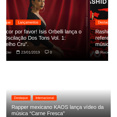
Destaque
Lançamentos
Rashid vai buscar nos HQs as
referencias do clipe de sua nova
C
música
p
Rociclei
22/01/2019
0
Destaque
Internacional
Rapper mexicano KAOS lança vídeo da
música “Carne Fresca”