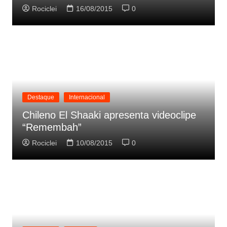
Rociclei
16/08/2015
0
Destaque
Internacional
Chileno El Shaaki apresenta videoclipe
“Remembah”
Rociclei
10/08/2015
0