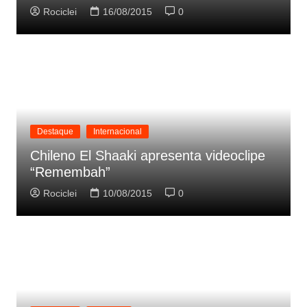
Rociclei
16/08/2015
0
Destaque
Internacional
Chileno El Shaaki apresenta videoclipe
“Remembah”
Rociclei
10/08/2015
0