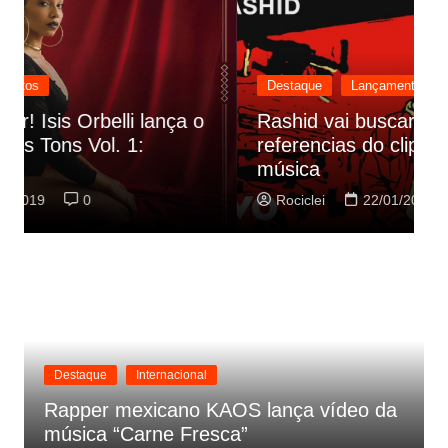
Destaque
Lançamentos
Rashid vai buscar nos HQs as
referencias do clipe de sua nova
C
música
p
Rociclei
22/01/2019
0
Destaque
Internacional
Rapper mexicano KAOS lança vídeo da
música “Carne Fresca”