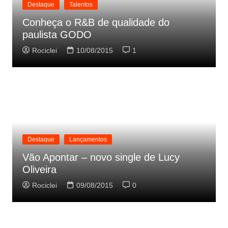
Destaque
Talentos
Conheça o R&B de qualidade do
paulista GODO
Rociclei
10/08/2015
1
Destaque
Lançamentos
Vão Apontar – novo single de Lucy
Oliveira
Rociclei
09/08/2015
0