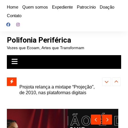
Ir
Home
Quem somos
Expediente
Patrocínio
Doação
para
Contato
o
conteúdo
Polifonia Periférica
Vozes que Ecoam, Artes que Transformam
” e abre
Projota relança a mixtape “Projeção”,
Farofa Carioca
k autoral,
de 2010, nas plataformas digitais
duplo e faz s
Seu Jorge no 