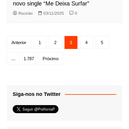
novo single “Me Deixa Surfar”
Rociclei
03/11/2025
0
Paginação
Anterior
1
2
3
4
5
de
posts
…
1.787
Próximo
Siga-nos no Twitter