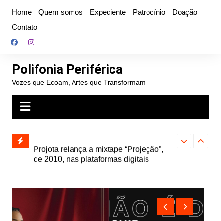
Ir
Home
Quem somos
Expediente
Patrocínio
Doação
para
Contato
o
conteúdo
Polifonia Periférica
Vozes que Ecoam, Artes que Transformam
” e abre
Projota relança a mixtape “Projeção”,
Farofa Carioca
k autoral,
de 2010, nas plataformas digitais
duplo e faz s
Seu Jorge no 