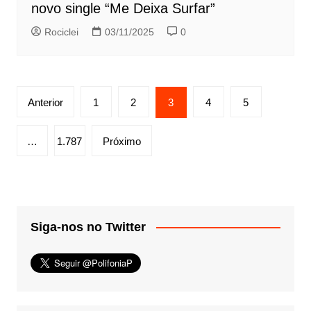
novo single “Me Deixa Surfar”
Rociclei
03/11/2025
0
Paginação
Anterior
1
2
3
4
5
de
posts
…
1.787
Próximo
Siga-nos no Twitter