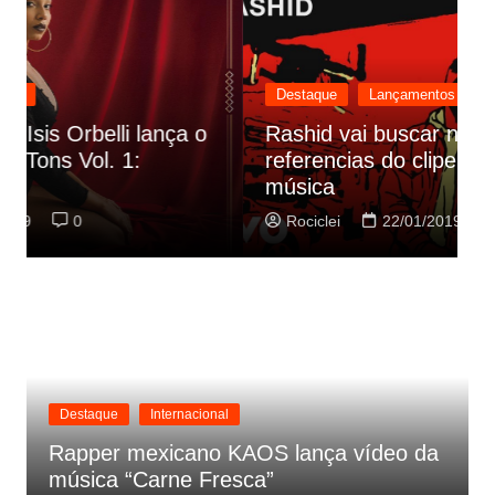
Destaque
Lançamentos
Rashid vai buscar nos HQs as
referencias do clipe de sua nova
C
música
p
Rociclei
22/01/2019
0
Destaque
Internacional
Rapper mexicano KAOS lança vídeo da
música “Carne Fresca”