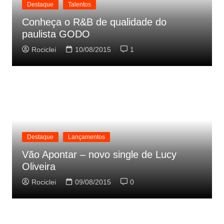
Destaque
Talentos
Conheça o R&B de qualidade do
paulista GODO
Rociclei
10/08/2015
1
Destaque
Lançamentos
Vão Apontar – novo single de Lucy
Oliveira
Rociclei
09/08/2015
0