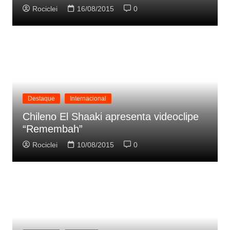
Rociclei
16/08/2015
0
Destaque
Internacional
Chileno El Shaaki apresenta videoclipe
“Remembah”
Rociclei
10/08/2015
0