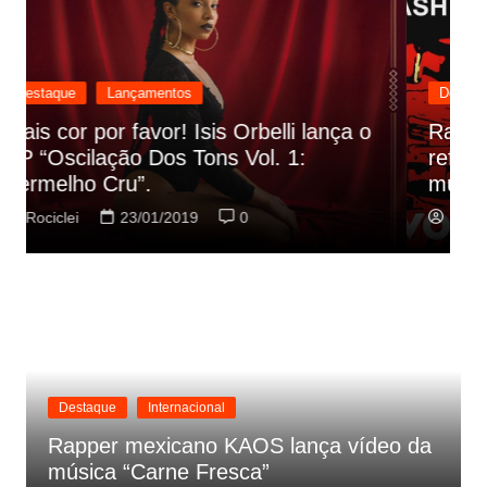
Destaque
Lançamentos
Rashid vai buscar nos HQs as
referencias do clipe de sua nova
C
música
p
Rociclei
22/01/2019
0
Destaque
Internacional
Rapper mexicano KAOS lança vídeo da
música “Carne Fresca”