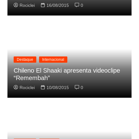
Rociclei
16/08/2015
0
Destaque
Internacional
Chileno El Shaaki apresenta videoclipe
“Remembah”
Rociclei
10/08/2015
0