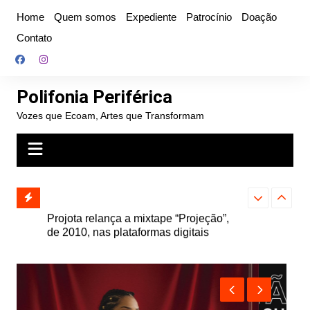
Ir
Home
Quem somos
Expediente
Patrocínio
Doação
para
Contato
o
conteúdo
Polifonia Periférica
Vozes que Ecoam, Artes que Transformam
” e abre
Projota relança a mixtape “Projeção”,
Farofa Carioca
k autoral,
de 2010, nas plataformas digitais
duplo e faz s
Seu Jorge no 