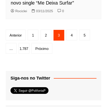
novo single “Me Deixa Surfar”
Rociclei
03/11/2025
0
Paginação
Anterior
1
2
3
4
5
de
posts
…
1.787
Próximo
Siga-nos no Twitter