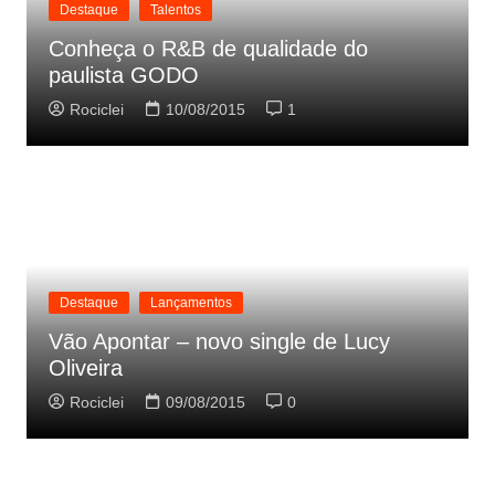
Destaque
Talentos
Conheça o R&B de qualidade do
paulista GODO
Rociclei
10/08/2015
1
Destaque
Lançamentos
Vão Apontar – novo single de Lucy
Oliveira
Rociclei
09/08/2015
0