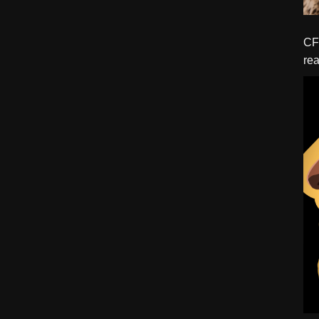
CFBTM 1 – 
rea
ído