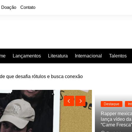
Doação
Contato
rme
Lançamentos
Literatura
Internacional
Talentos
tude que desafia rótulos e busca conexão
o hardcore do interior paulista não precisa de permissão para
Destaque
In
Rapper mexic
lança vídeo d
“Carne Fresca