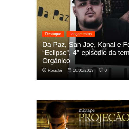
Destaque
Lançamentos
Da Paz, San Joe, Konai e Fe
m Zeca
“Eclipse”, 4° episódio da tem
Orgânico
Rociclei
18/01/2019
0