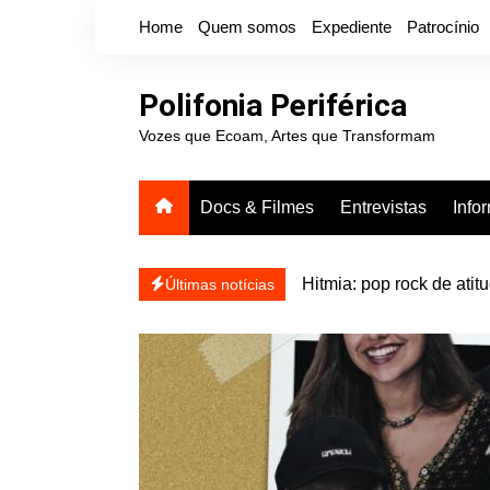
Ir
Home
Quem somos
Expediente
Patrocínio
para
o
conteúdo
Polifonia Periférica
Vozes que Ecoam, Artes que Transformam
Docs & Filmes
Entrevistas
Info
Hitmia: pop rock de ati
Últimas notícias
HOLIDAY NICE prova que 