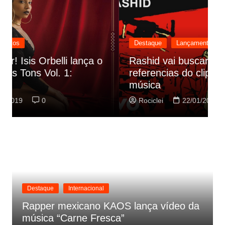
Destaque
Lançamentos
Rashid vai buscar nos HQs as
referencias do clipe de sua nova
C
música
p
Rociclei
22/01/2019
0
Destaque
Internacional
Rapper mexicano KAOS lança vídeo da
música “Carne Fresca”