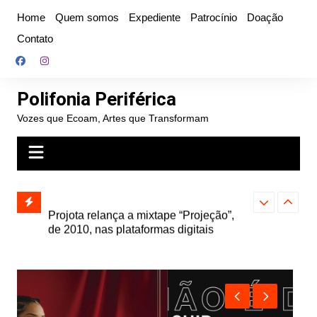
Ir
Home
Quem somos
Expediente
Patrocínio
Doação
para
Contato
o
conteúdo
Polifonia Periférica
Vozes que Ecoam, Artes que Transformam
” e abre
Projota relança a mixtape “Projeção”,
Farofa Carioca
k autoral,
de 2010, nas plataformas digitais
duplo e faz s
Seu Jorge no 