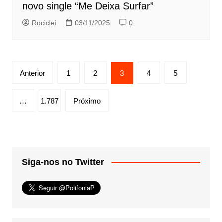
novo single “Me Deixa Surfar”
Rociclei
03/11/2025
0
Paginação
Anterior
1
2
3
4
5
de
posts
…
1.787
Próximo
Siga-nos no Twitter