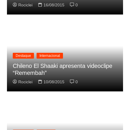
Rociclei
16/08/2015
0
Destaque
Internacional
Chileno El Shaaki apresenta videoclipe
“Remembah”
Rociclei
10/08/2015
0