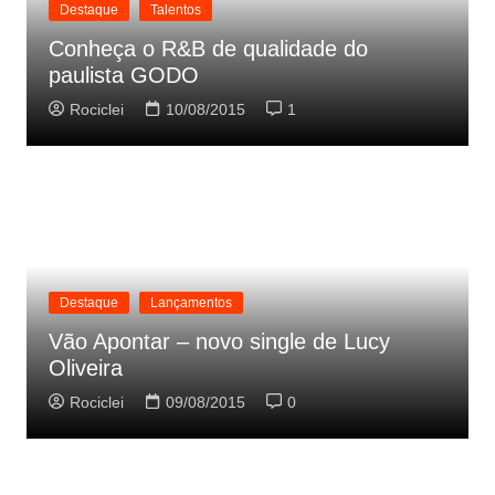
Destaque
Talentos
Conheça o R&B de qualidade do
paulista GODO
Rociclei
10/08/2015
1
Destaque
Lançamentos
Vão Apontar – novo single de Lucy
Oliveira
Rociclei
09/08/2015
0