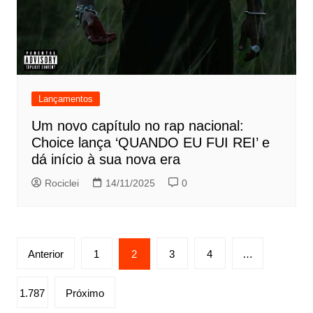
Lançamentos
Um novo capítulo no rap nacional:
Choice lança ‘QUANDO EU FUI REI’ e
dá início à sua nova era
Rociclei
14/11/2025
0
Paginação
Anterior
1
2
3
4
…
de
posts
1.787
Próximo