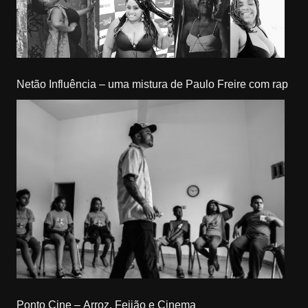
Netão Influência – uma mistura de Paulo Freire com rap
Ponto Cine – Arroz, Feijão e Cinema