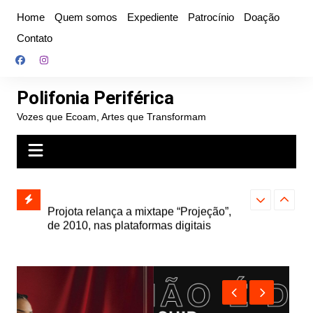
Ir
Home
Quem somos
Expediente
Patrocínio
Doação
para
Contato
o
conteúdo
Polifonia Periférica
Vozes que Ecoam, Artes que Transformam
” e abre
Projota relança a mixtape “Projeção”,
Farofa Carioca
k autoral,
de 2010, nas plataformas digitais
duplo e faz s
Seu Jorge no 