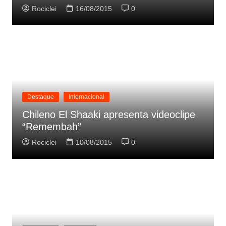
Rociclei
16/08/2015
0
Destaque
Internacional
Chileno El Shaaki apresenta videoclipe
“Remembah”
Rociclei
10/08/2015
0