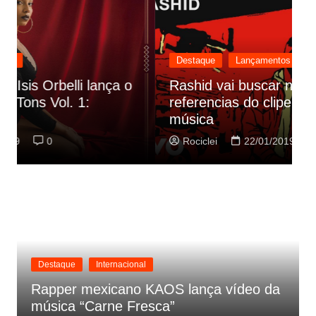
Destaque
Lançamentos
Rashid vai buscar nos HQs as
referencias do clipe de sua nova
C
música
p
Rociclei
22/01/2019
0
Destaque
Internacional
Rapper mexicano KAOS lança vídeo da
música “Carne Fresca”