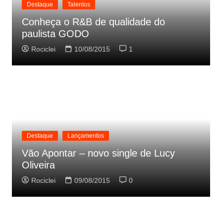
Destaque
Talentos
Conheça o R&B de qualidade do
paulista GODO
Rociclei
10/08/2015
1
Destaque
Lançamentos
Vão Apontar – novo single de Lucy
Oliveira
Rociclei
09/08/2015
0