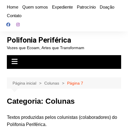
Ir
Home
Quem somos
Expediente
Patrocínio
Doação
para
Contato
o
conteúdo
Polifonia Periférica
Vozes que Ecoam, Artes que Transformam
Página inicial
Colunas
Página 7
Categoria:
Colunas
Textos produzidas pelos colunistas (colaboradores) do
Polifonia Periférica.