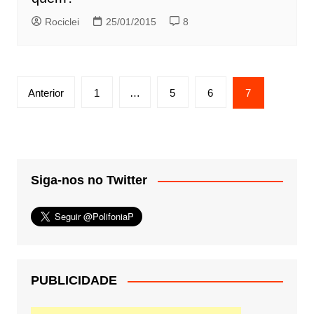
Rociclei
25/01/2015
8
Paginação
Anterior
1
…
5
6
7
de
posts
Siga-nos no Twitter
PUBLICIDADE