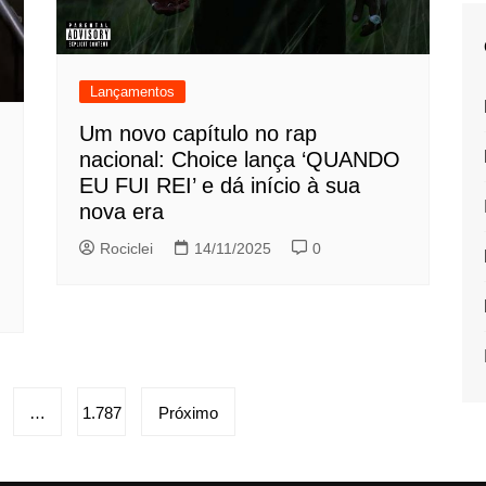
Lançamentos
Um novo capítulo no rap
nacional: Choice lança ‘QUANDO
EU FUI REI’ e dá início à sua
nova era
Rociclei
14/11/2025
0
…
1.787
Próximo