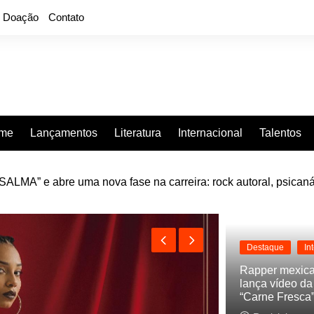
Doação
Contato
rme
Lançamentos
Literatura
Internacional
Talentos
e “Projeção”, de 2010, nas plataformas digitais
Destaque
In
Rapper mexic
lança vídeo d
“Carne Fresca