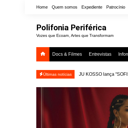
Ir
Home
Quem somos
Expediente
Patrocínio
para
o
conteúdo
Polifonia Periférica
Vozes que Ecoam, Artes que Transformam
Docs & Filmes
Entrevistas
Info
icanálise ea coragem de se
Projota relança a mixtap
Últimas notícias