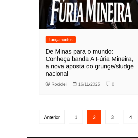
Lançamentos
De Minas para o mundo:
Conheça banda A Fúria Mineira,
a nova aposta do grunge/sludge
nacional
Rociclei
16/11/2025
0
Paginação
Anterior
1
2
3
4
de