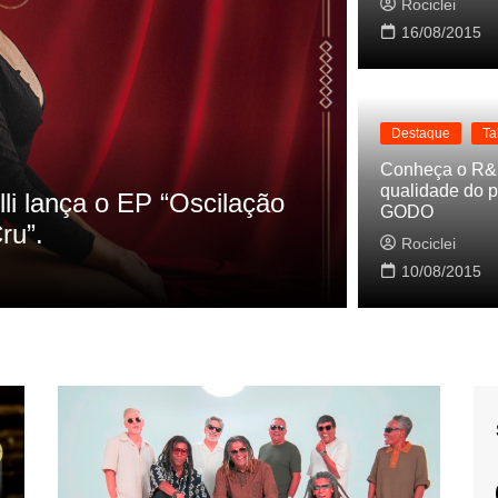
Rociclei
16/08/2015
Destaque
Ta
Destaque
La
Conheça o R&
qualidade do p
s referencias do clipe de
Cynthia Lu
GODO
Baleiro
Rociclei
Rociclei
10/08/2015
2