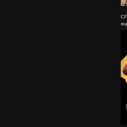
CFBTM 1 – 
rea
ído