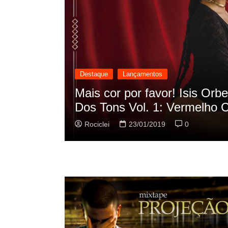
Destaque
Lançamentos
cilação
Rashid vai buscar nos HQs a
sua nova música
Rociclei
22/01/2019
0