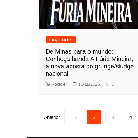
Lançamentos
De Minas para o mundo:
Conheça banda A Fúria Mineira,
a nova aposta do grunge/sludge
nacional
Rociclei
16/11/2025
0
Paginação
Anterior
1
2
3
4
de