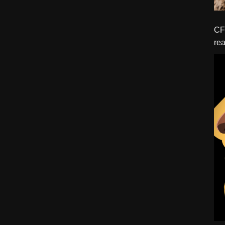
CFBTM 1 – 
rea
ído