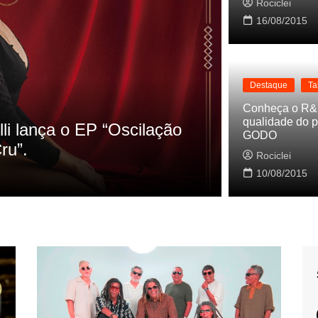
Rociclei
16/08/2015
Destaque
Ta
Dest
Conheça o R&
qualidade do p
 HQs as referencias do clipe de
Cyn
GODO
Bale
Rociclei
10/08/2015
Roci