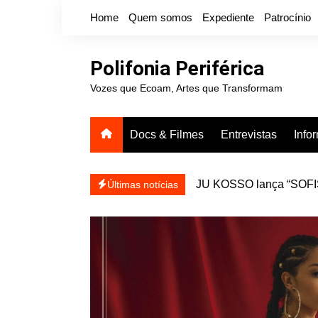
Ir
Home
Quem somos
Expediente
Patrocínio
para
o
conteúdo
Polifonia Periférica
Vozes que Ecoam, Artes que Transformam
Docs & Filmes
Entrevistas
Info
JU KOSSO lança “SOFISA
reapresentar
Últimas notícias
Projota relança a mixtap