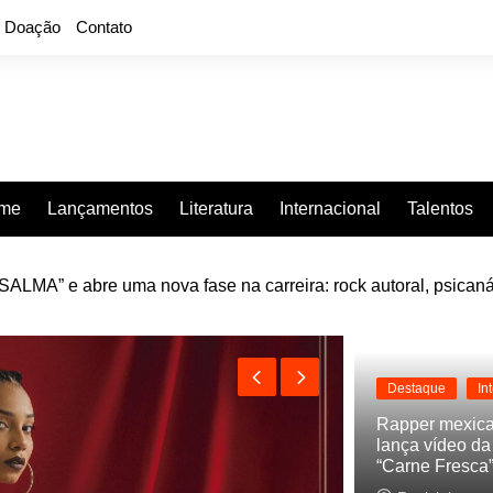
Doação
Contato
rme
Lançamentos
Literatura
Internacional
Talentos
LMA” e abre uma nova fase na carreira: rock autoral, psicaná
e “Projeção”, de 2010, nas plataformas digitais
Destaque
In
Rapper mexic
lança vídeo d
“Carne Fresca