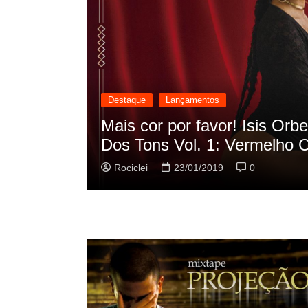
Destaque
Lançamentos
 EP “Oscilação
Rashid vai buscar nos
sua nova música
Rociclei
22/01/2019
0