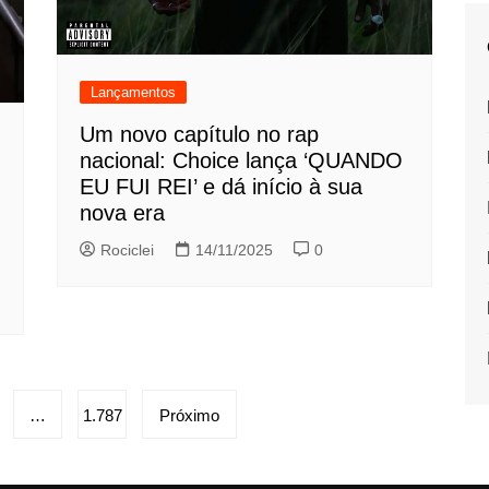
Lançamentos
Um novo capítulo no rap
nacional: Choice lança ‘QUANDO
EU FUI REI’ e dá início à sua
nova era
Rociclei
14/11/2025
0
…
1.787
Próximo